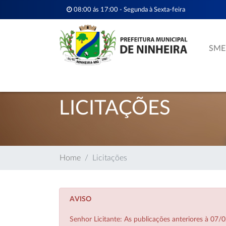
08:00 ás 17:00 - Segunda à Sexta-feira
SME
LICITAÇÕES
Home
Licitações
AVISO
Senhor Licitante: As publicações anteriores à 0