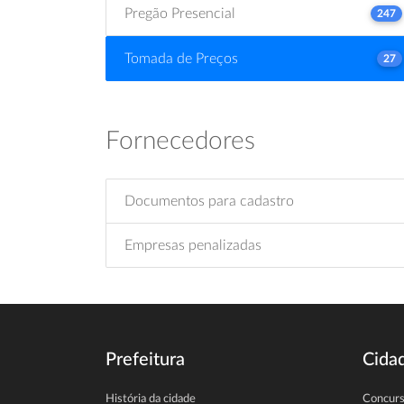
Pregão Presencial
247
Tomada de Preços
27
Fornecedores
Documentos para cadastro
Empresas penalizadas
Prefeitura
Cida
História da cidade
Concur