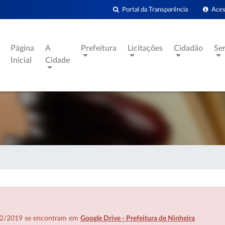
Portal da Transparência
Acess
Página
A
Prefeitura
Licitações
Cidadão
Se
Inicial
Cidade
7/02/2019 se encontram em
Google Drive - Prefeitura de Ninheira