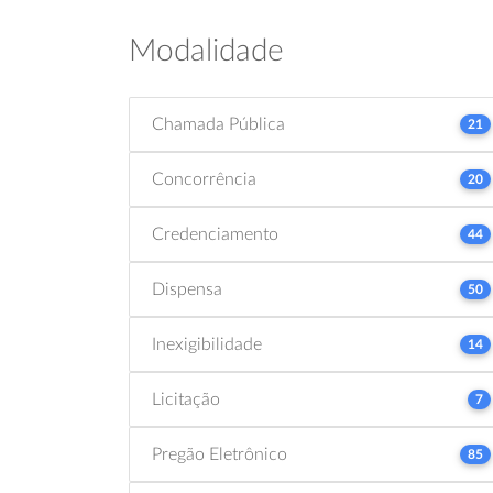
Modalidade
Chamada Pública
21
Concorrência
20
Credenciamento
44
Dispensa
50
Inexigibilidade
14
Licitação
7
Pregão Eletrônico
85