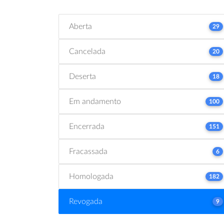
Aberta
29
Cancelada
20
Deserta
18
Em andamento
100
Encerrada
151
Fracassada
6
Homologada
182
Revogada
9