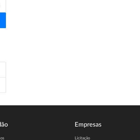
dão
Empresas
sos
Licitação