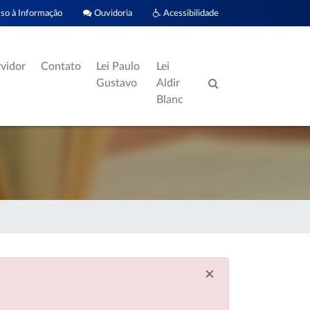
o à Informação
Ouvidoria
Acessibilidade
rvidor
Contato
Lei Paulo
Lei
Gustavo
Aldir
Blanc
×