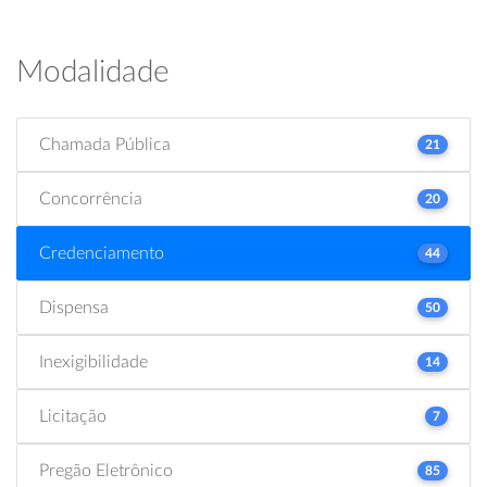
Modalidade
Chamada Pública
21
Concorrência
20
Credenciamento
44
Dispensa
50
Inexigibilidade
14
Licitação
7
Pregão Eletrônico
85