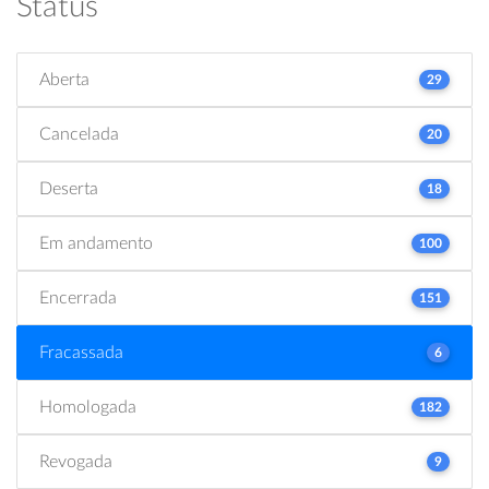
Status
Aberta
29
Cancelada
20
Deserta
18
Em andamento
100
Encerrada
151
Fracassada
6
Homologada
182
Revogada
9