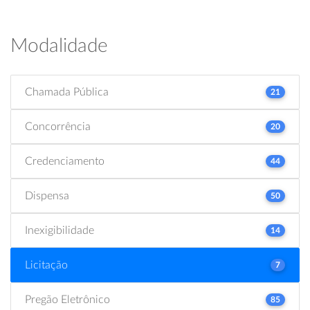
Modalidade
Chamada Pública
21
Concorrência
20
Credenciamento
44
Dispensa
50
Inexigibilidade
14
Licitação
7
Pregão Eletrônico
85