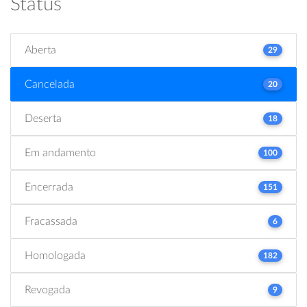
Status
Aberta
29
Cancelada
20
Deserta
18
Em andamento
100
Encerrada
151
Fracassada
6
Homologada
182
Revogada
9