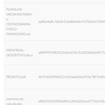
PLANILHA-
ORCAMENTARIA-
e-
aa86a4a8c7d62b156d8d6dbc9193da5c5506
CRONOGRAMA-
FISICO-
FINANCEIRO.xls
MEMORIAL-
a84f9993982423d6e567bc9a3f206fab64f17
DESCRITIVO.docx
PROJETO.pdf
4b593d39984f221424adeb0cb953e78f7fe0f
memoria-de-
dff0d70181f094df811d94d2f66ce977261f6
calculo.doc