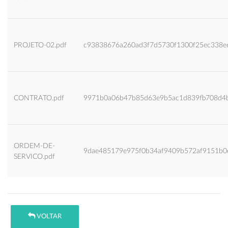
PROJETO-02.pdf
c93838676a260ad3f7d5730f1300f25ec338e
CONTRATO.pdf
9971b0a06b47b85d63e9b5ac1d839fb708d4
ORDEM-DE-
9dae485179e975f0b34af9409b572af9151b0
SERVICO.pdf
VOLTAR