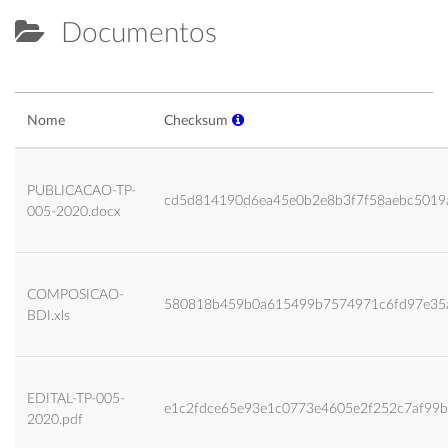
Documentos
Nome
Checksum
PUBLICACAO-TP-
cd5d814190d6ea45e0b2e8b3f7f58aebc5019
005-2020.docx
COMPOSICAO-
580818b459b0a615499b7574971c6fd97e35
BDI.xls
EDITAL-TP-005-
e1c2fdce65e93e1c0773e4605e2f252c7af99
2020.pdf