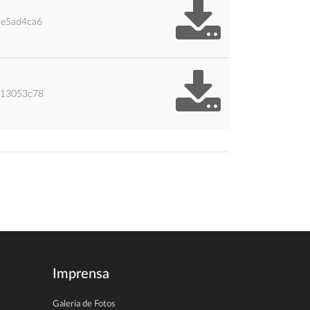
e5ad4ca6
613053c78
Imprensa
Galeria de Fotos