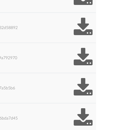
32d58892
9a792970
7a5b5b6
6bda7d45