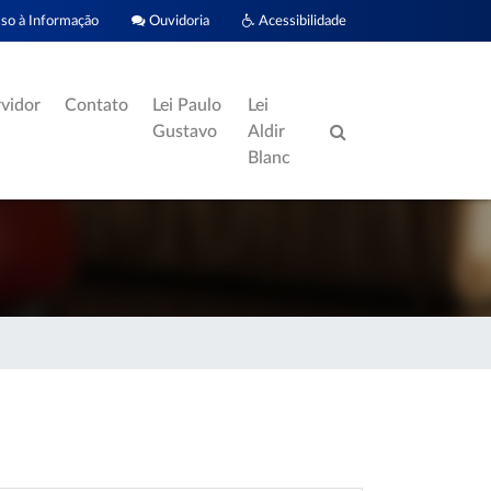
o à Informação
Ouvidoria
Acessibilidade
rvidor
Contato
Lei Paulo
Lei
Gustavo
Aldir
Blanc