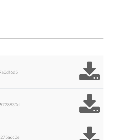
7a0df6d5
95728830d
5275a6c0e