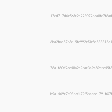
17cd717d6e56fc2a993079daa8fc7f8a
6ba2bac87e3c15fe992ef3e8c833318a
78a1f80ff9ae48a2c2eac349489eee45f
b9a1469c7a03baf472f5b4eae1791b07