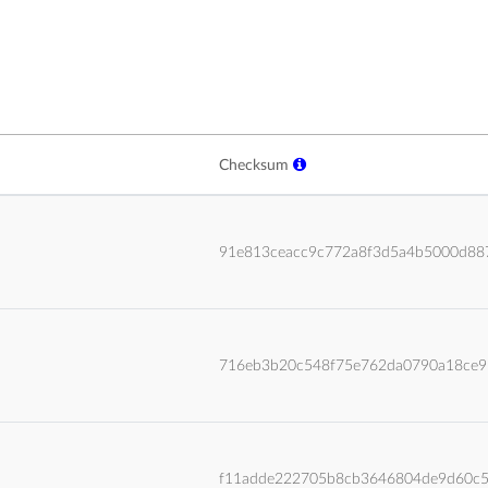
Checksum
91e813ceacc9c772a8f3d5a4b5000d88
716eb3b20c548f75e762da0790a18ce
f11adde222705b8cb3646804de9d60c