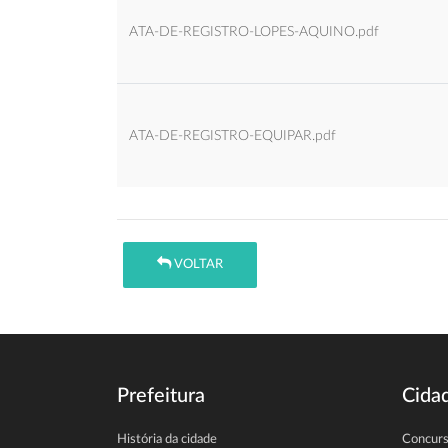
ATA-DE-REGISTRO-LOPES-AQUINO.pdf
ATA-DE-REGISTRO-EQUIPAR.pdf
VOLTAR
Prefeitura
Cida
História da cidade
Concur