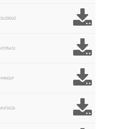
d1b280d2
1d19be1c
344b0a9
bfef362b