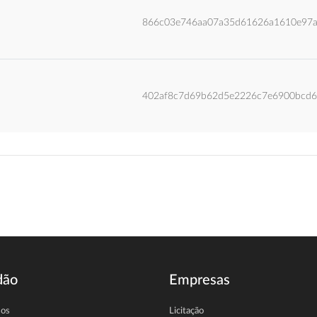
866c03e746aa07a35d61626a1610e97a
402af8c7d69b62d5e2226c7e6900bcd
dão
Empresas
sos
Licitação