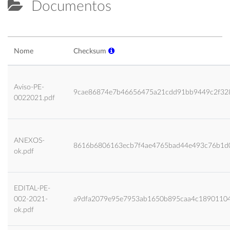
Documentos
Nome
Checksum
Aviso-PE-
9cae86874e7b46656475a21cdd91bb9449c2f32
0022021.pdf
ANEXOS-
8616b6806163ecb7f4ae4765bad44e493c76b1d
ok.pdf
EDITAL-PE-
002-2021-
a9dfa2079e95e7953ab1650b895caa4c1890110
ok.pdf