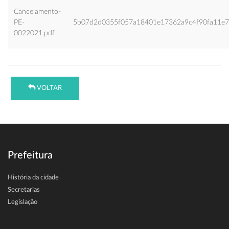
Cancelamento-
PE-
5b07d2d0355f057a18401e17362a9c4f90fa11e7
0022021.pdf
VOLTAR
Prefeitura
História da cidade
Secretarias
Legislação