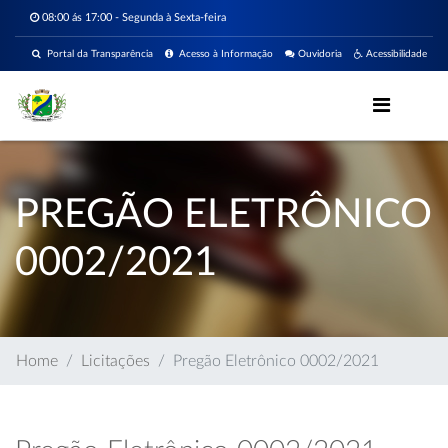
08:00 ás 17:00 - Segunda à Sexta-feira
Portal da Transparência
Acesso à Informação
Ouvidoria
Acessibilidade
PREGÃO ELETRÔNICO
0002/2021
Home
Licitações
Pregão Eletrônico 0002/2021