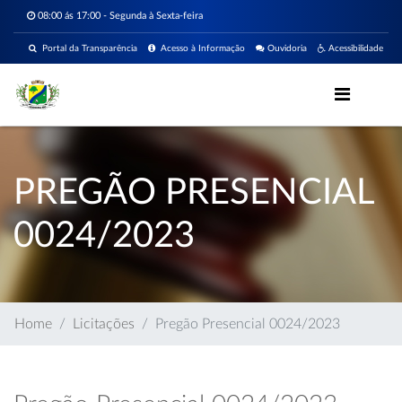
08:00 ás 17:00 - Segunda à Sexta-feira
Portal da Transparência
Acesso à Informação
Ouvidoria
Acessibilidade
PREGÃO PRESENCIAL
0024/2023
Home
Licitações
Pregão Presencial 0024/2023