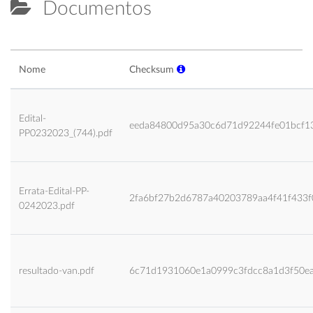
Documentos
Nome
Checksum
Edital-
eeda84800d95a30c6d71d92244fe01bcf1
PP0232023_(744).pdf
Errata-Edital-PP-
2fa6bf27b2d6787a40203789aa4f41f433f
0242023.pdf
resultado-van.pdf
6c71d1931060e1a0999c3fdcc8a1d3f50e