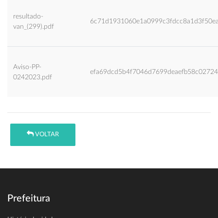
resultado-
6c71d1931060e1a0999c3fdcc8a1d3f50e
van_(299).pdf
Aviso-PP-
efa69dcd5b4f7046d7699deaefb58c02724
0242023.pdf
VOLTAR
Prefeitura