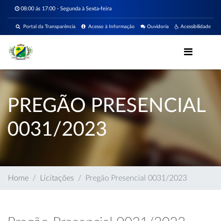
08:00 ás 17:00 - Segunda à Sexta-feira
Portal da Transparência
Acesso à Informação
Ouvidoria
Acessibilidade
PREGÃO PRESENCIAL
0031/2023
Home
Licitações
Pregão Presencial 0031/2023