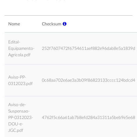
Nome
Checksum
Edital-
Equipamento-
252f7607472f6754611aef882e96dab8e5a1839d
Agricola.pdf
Aviso-PP-
0c68aa702e6ae3a3b09f86823133cccc124bdcd4
0312023.pdf
Aviso-de-
Suspensao-
PP-0312023-
4762f5c66a61ab7b8efd284a31311a5beb9e5e68
DOU-e-
JGC.pdf