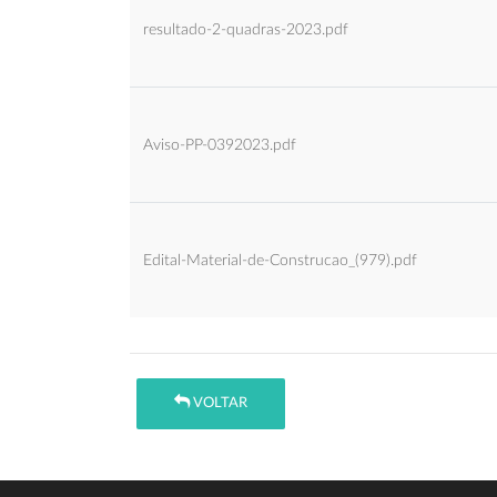
resultado-2-quadras-2023.pdf
Aviso-PP-0392023.pdf
Edital-Material-de-Construcao_(979).pdf
VOLTAR