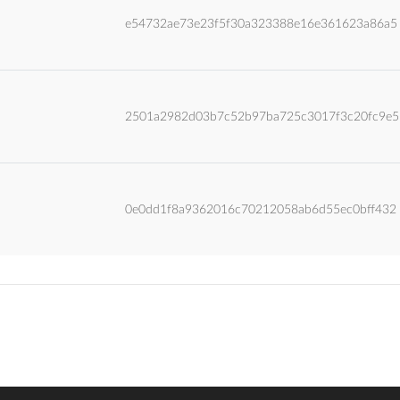
e54732ae73e23f5f30a323388e16e361623a86a5
2501a2982d03b7c52b97ba725c3017f3c20fc9e5
0e0dd1f8a9362016c70212058ab6d55ec0bff432