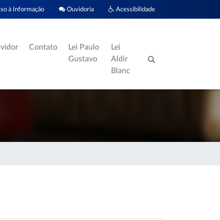
o à Informação
Ouvidoria
Acessibilidade
rvidor
Contato
Lei Paulo
Lei
Gustavo
Aldir
Blanc