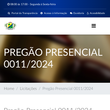
08:00 ás 17:00 - Segunda à Sexta-feira
Portal da Transparência
Acesso à Informação
Ouvidoria
Acessibilidade
PREGÃO PRESENCIAL
0011/2024
Home
Licitações
Pregão Presencial 0011/2024