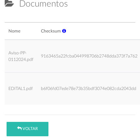
Documentos
Nome
Checksum
Aviso-PP-
9163465a22fcba044998706b2748dda373f7a762
0112024.pdf
EDITAL1.pdf
b6f06fd07ede78e73b35bdf3074e082cda2043dd
VOLTAR