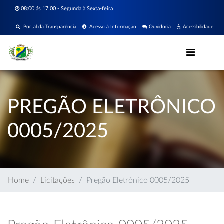
08:00 ás 17:00 - Segunda à Sexta-feira
Portal da Transparência
Acesso à Informação
Ouvidoria
Acessibilidade
PREGÃO ELETRÔNICO
0005/2025
Home
Licitações
Pregão Eletrônico 0005/2025