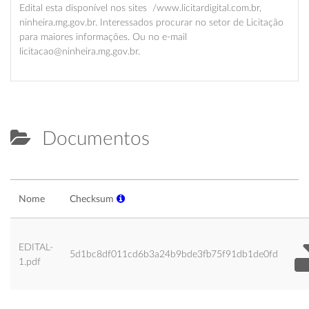
Edital esta disponível nos sites /www.licitardigital.com.br,
ninheira.mg.gov.br. Interessados procurar no setor de Licitação
para maiores informações. Ou no e-mail
licitacao@ninheira.mg.gov.br.
Documentos
Nome
Checksum
EDITAL-
5d1bc8df011cd6b3a24b9bde3fb75f91db1de0fd
1.pdf