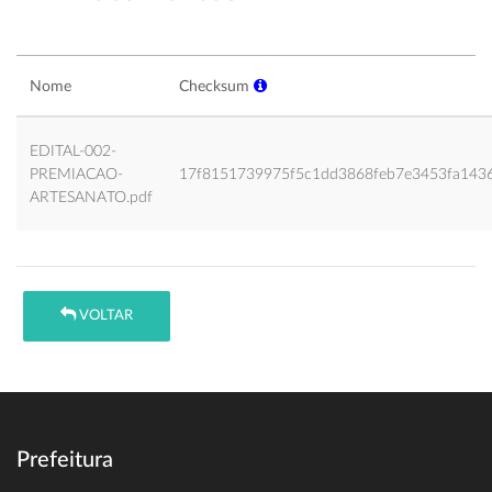
Nome
Checksum
EDITAL-002-
PREMIACAO-
17f8151739975f5c1dd3868feb7e3453fa143
ARTESANATO.pdf
VOLTAR
Prefeitura