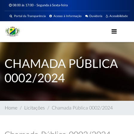
08:00 ás 17:00 - Segunda à Sexta-feira
Portal da Transparência
Acesso à Informação
Ouvidoria
Acessibilidade
CHAMADA PÚBLICA
0002/2024
Home
Licitações
Chamada Pública 0002/2024