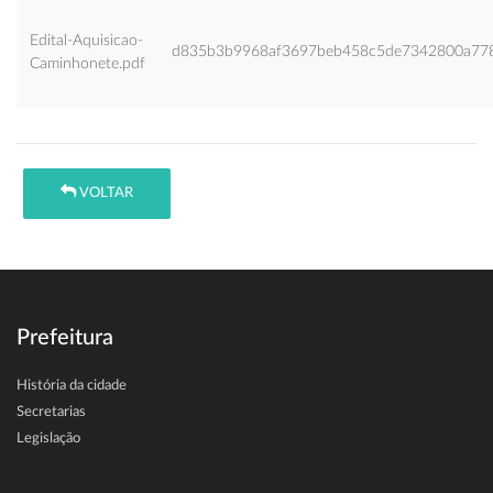
Edital-Aquisicao-
d835b3b9968af3697beb458c5de7342800a77
Caminhonete.pdf
VOLTAR
Prefeitura
História da cidade
Secretarias
Legislação