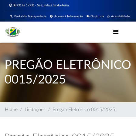
08:00 ás 17:00 - Segunda à Sexta-feira
Portal da Transparência
Acesso à Informação
Ouvidoria
Acessibilidade
PREGÃO ELETRÔNICO
0015/2025
Home
Licitações
Pregão Eletrônico 0015/2025