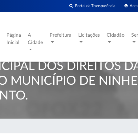
Portal da Transparência
Acess
Página
A
Prefeitura
Licitações
Cidadão
Se
Inicial
Cidade
IPAL DOS DIREITOS D
 MUNICÍPIO DE NINHE
NTO.