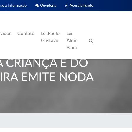
o à Informação
Ouvidoria
Acessibilidade
rvidor
Contato
Lei Paulo
Lei
Gustavo
Aldir
Blanc
A CRIANÇA E DO
IRA EMITE NODA