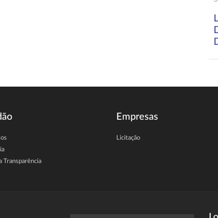
dão
Empresas
sos
Licitação
ia
a Transparência
Lo