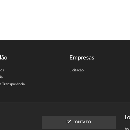
dão
Empresas
sos
Licitação
ia
a Transparência
Lo
CONTATO
Av