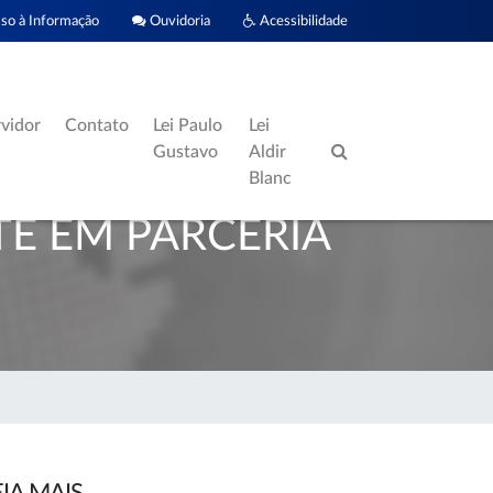
o à Informação
Ouvidoria
Acessibilidade
rvidor
Contato
Lei Paulo
Lei
Gustavo
Aldir
Blanc
TE EM PARCERIA