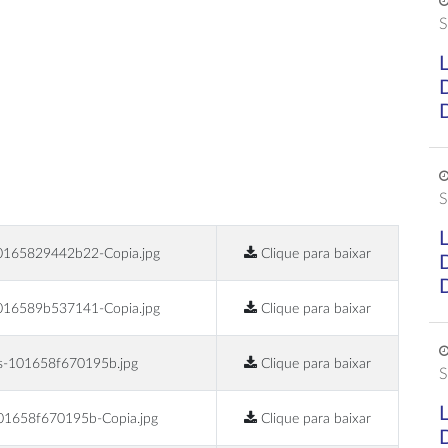
S
S
0165829442b22-Copia.jpg
Clique para baixar
016589b537141-Copia.jpg
Clique para baixar
s-101658f670195b.jpg
Clique para baixar
S
01658f670195b-Copia.jpg
Clique para baixar