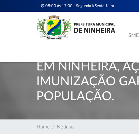
08:00 ás 17:00 - Segunda à Sexta-feira
SME
EM NINHEIRA, A
IMUNIZAÇÃO GA
POPULAÇÃO.
Home
Notícias