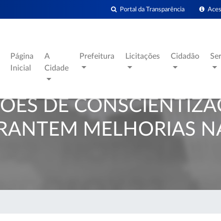
Portal da Transparência
Acess
Página
A
Prefeitura
Licitações
Cidadão
Se
Inicial
Cidade
ÇÕES DE CONSCIENTIZA
RANTEM MELHORIAS N