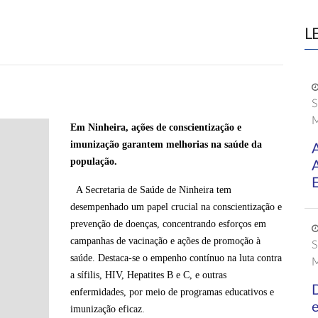
L
S
M
Em Ninheira, ações de conscientização e
imunização garantem melhorias na saúde da
população.
E
A Secretaria de Saúde de Ninheira tem
desempenhado um papel crucial na conscientização e
prevenção de doenças, concentrando esforços em
campanhas de vacinação e ações de promoção à
S
saúde. Destaca-se o empenho contínuo na luta contra
M
a sífilis, HIV, Hepatites B e C, e outras
D
enfermidades, por meio de programas educativos e
imunização eficaz.