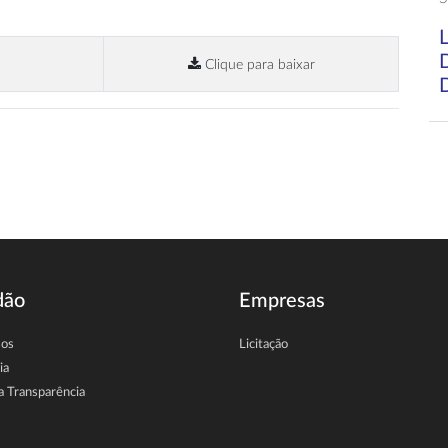
Clique para baixar
dão
Empresas
sos
Licitação
ia
a Transparência