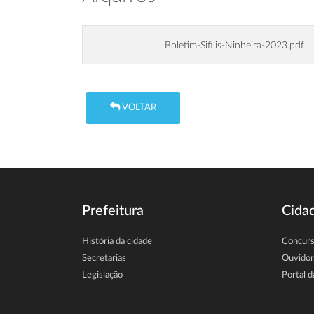
Boletim-Sifilis-Ninheira-2023.pdf
VOLTAR
Prefeitura
Cida
História da cidade
Concur
Secretarias
Ouvidor
Legislação
Portal d