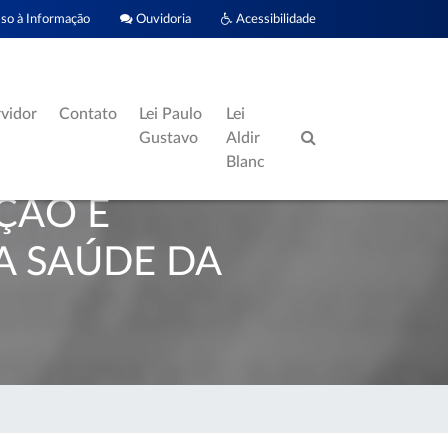
o à Informação
Ouvidoria
Acessibilidade
rvidor
Contato
Lei Paulo
Lei
Gustavo
Aldir
Blanc
ÇÃO E
A SAÚDE DA