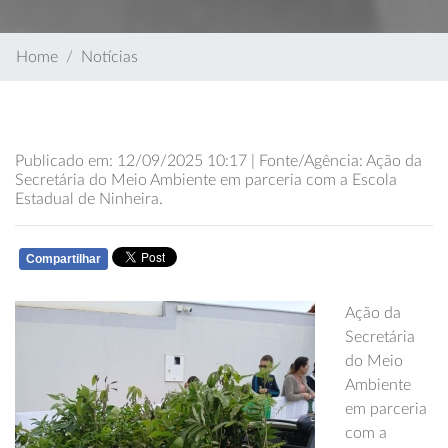
Home
Notícias
Publicado em: 12/09/2025 10:17 | Fonte/Agência: Ação da
Secretária do Meio Ambiente em parceria com a Escola
Estadual de Ninheira.
Compartilhar
WHATSAPP
Ação da
Secretária
do Meio
Ambiente
em parceria
com a