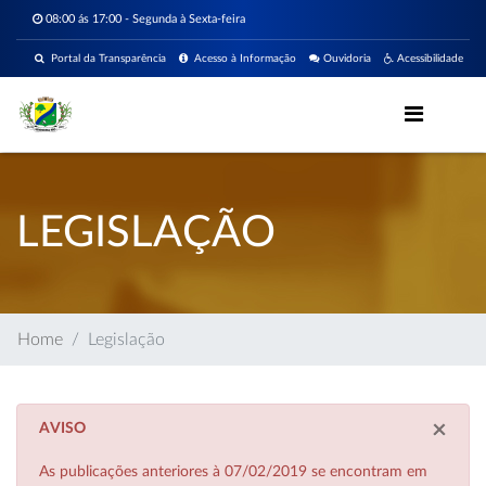
08:00 ás 17:00 - Segunda à Sexta-feira
Portal da Transparência
Acesso à Informação
Ouvidoria
Acessibilidade
LEGISLAÇÃO
Home
Legislação
×
AVISO
As publicações anteriores à 07/02/2019 se encontram em