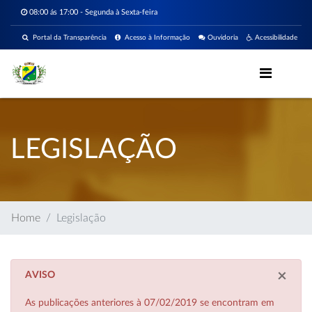
08:00 ás 17:00 - Segunda à Sexta-feira
Portal da Transparência
Acesso à Informação
Ouvidoria
Acessibilidade
LEGISLAÇÃO
Home
Legislação
×
AVISO
As publicações anteriores à 07/02/2019 se encontram em