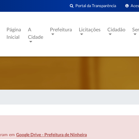
Portal da Transparência
Acess
Página
A
Prefeitura
Licitações
Cidadão
Se
Inicial
Cidade
ntram em
Google Drive - Prefeitura de Ninheira