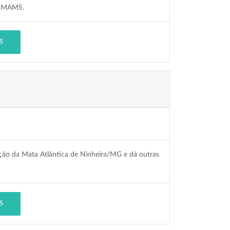
 CIMAMS.
S
ação da Mata Atlântica de Ninheira/MG e dá outras
S