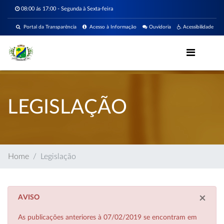
08:00 ás 17:00 - Segunda à Sexta-feira
Portal da Transparência
Acesso à Informação
Ouvidoria
Acessibilidade
LEGISLAÇÃO
Home
Legislação
×
AVISO
As publicações anteriores à 07/02/2019 se encontram em