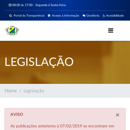
08:00 ás 17:00 - Segunda à Sexta-feira
Portal da Transparência
Acesso à Informação
Ouvidoria
Acessibilidade
LEGISLAÇÃO
Home
Legislação
×
AVISO
As publicações anteriores à 07/02/2019 se encontram em