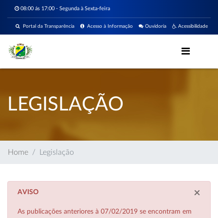
08:00 ás 17:00 - Segunda à Sexta-feira
Portal da Transparência
Acesso à Informação
Ouvidoria
Acessibilidade
LEGISLAÇÃO
Home
Legislação
×
AVISO
As publicações anteriores à 07/02/2019 se encontram em