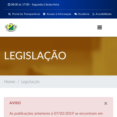
08:00 ás 17:00 - Segunda à Sexta-feira
Portal da Transparência
Acesso à Informação
Ouvidoria
Acessibilidade
LEGISLAÇÃO
Home
Legislação
×
AVISO
As publicações anteriores à 07/02/2019 se encontram em