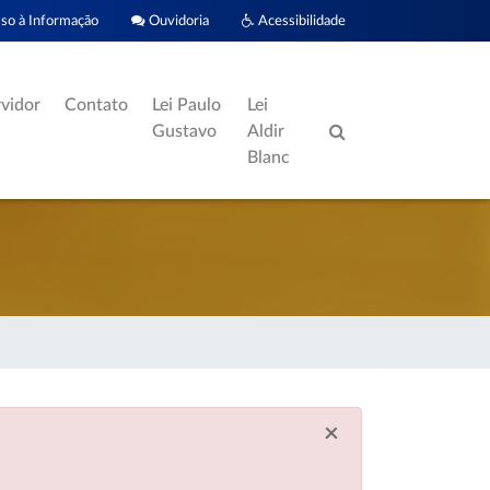
o à Informação
Ouvidoria
Acessibilidade
rvidor
Contato
Lei Paulo
Lei
Gustavo
Aldir
Blanc
×