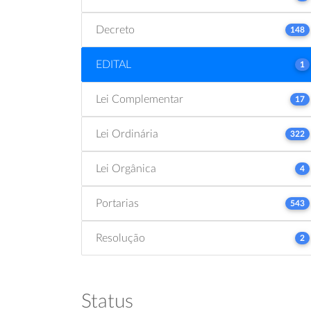
Decreto
148
EDITAL
1
Lei Complementar
17
Lei Ordinária
322
Lei Orgânica
4
Portarias
543
Resolução
2
Status