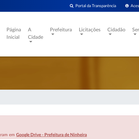
Portal da Transparência
Acess
Página
A
Prefeitura
Licitações
Cidadão
Se
Inicial
Cidade
ntram em
Google Drive - Prefeitura de Ninheira