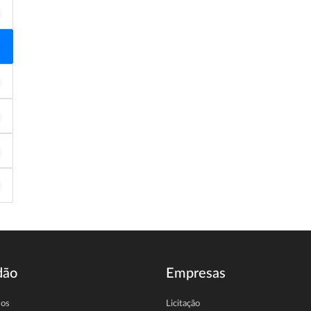
dão
Empresas
sos
Licitação