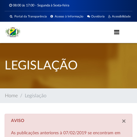
08:00 ás 17:00 - Segunda à Sexta-feira
Portal da Transparência
Acesso à Informação
Ouvidoria
Acessibilidade
LEGISLAÇÃO
Home
Legislação
×
AVISO
As publicações anteriores à 07/02/2019 se encontram em