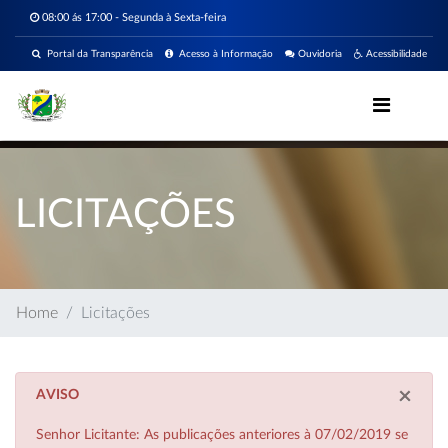
08:00 ás 17:00 - Segunda à Sexta-feira
Portal da Transparência
Acesso à Informação
Ouvidoria
Acessibilidade
LICITAÇÕES
Home
Licitações
×
AVISO
Senhor Licitante: As publicações anteriores à 07/02/2019 se