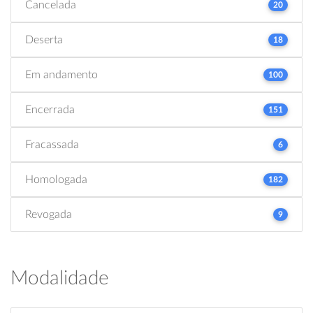
Cancelada
20
Deserta
18
Em andamento
100
Encerrada
151
Fracassada
6
Homologada
182
Revogada
9
Modalidade