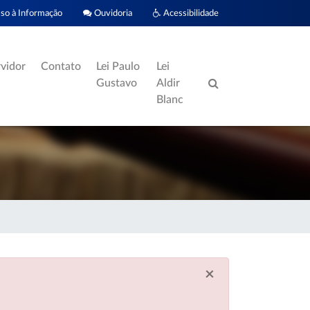
o à Informação
Ouvidoria
Acessibilidade
rvidor
Contato
Lei Paulo
Lei
Gustavo
Aldir
Blanc
×