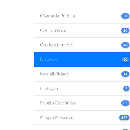
Chamada Pública
21
Concorrência
20
Credenciamento
44
Dispensa
50
Inexigibilidade
14
Licitação
7
Pregão Eletrônico
85
Pregão Presencial
247