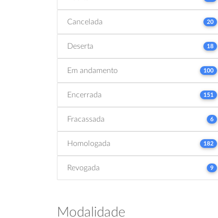
Cancelada
20
Deserta
18
Em andamento
100
Encerrada
151
Fracassada
6
Homologada
182
Revogada
9
Modalidade