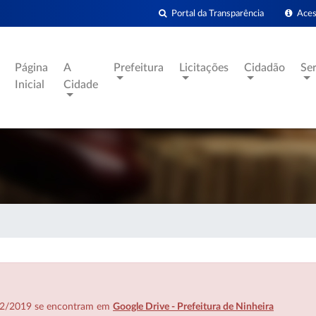
Portal da Transparência
Acess
Página
A
Prefeitura
Licitações
Cidadão
Se
Inicial
Cidade
7/02/2019 se encontram em
Google Drive - Prefeitura de Ninheira