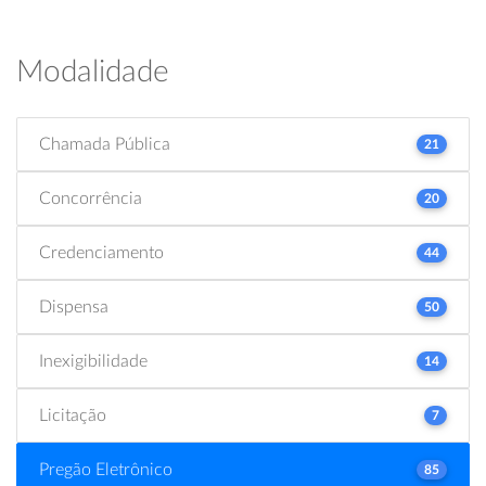
Modalidade
Chamada Pública
21
Concorrência
20
Credenciamento
44
Dispensa
50
Inexigibilidade
14
Licitação
7
Pregão Eletrônico
85