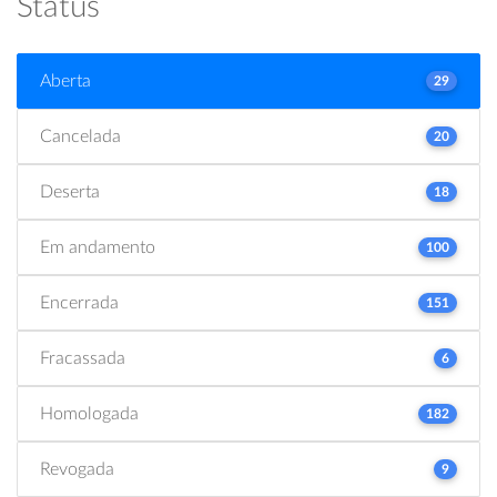
Status
Aberta
29
Cancelada
20
Deserta
18
Em andamento
100
Encerrada
151
Fracassada
6
Homologada
182
Revogada
9