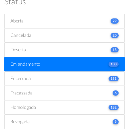
Status
Aberta
29
Cancelada
20
Deserta
18
Em andamento
100
Encerrada
151
Fracassada
6
Homologada
182
Revogada
9