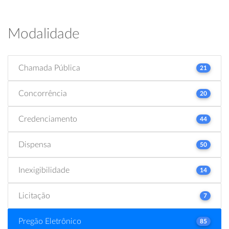
Modalidade
Chamada Pública
21
Concorrência
20
Credenciamento
44
Dispensa
50
Inexigibilidade
14
Licitação
7
Pregão Eletrônico
85