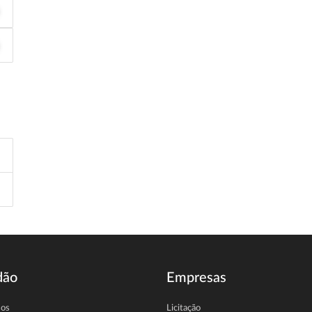
dão
Empresas
sos
Licitação