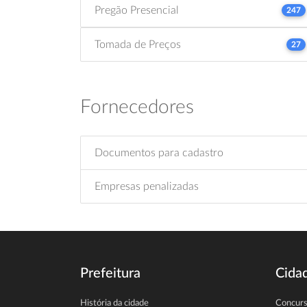
Pregão Presencial
247
Tomada de Preços
27
Fornecedores
Documentos para cadastro
Empresas penalizadas
Prefeitura
Cida
História da cidade
Concur