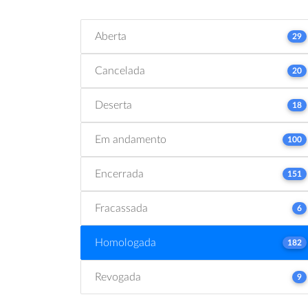
Aberta
29
Cancelada
20
Deserta
18
Em andamento
100
Encerrada
151
Fracassada
6
Homologada
182
Revogada
9