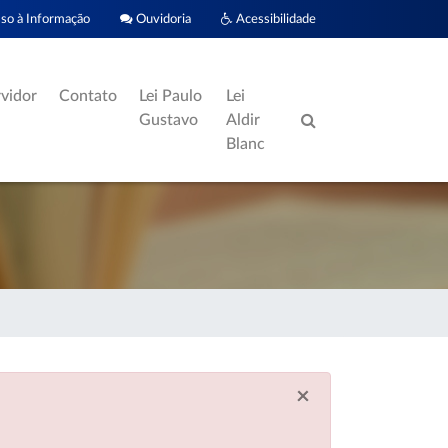
o à Informação
Ouvidoria
Acessibilidade
rvidor
Contato
Lei Paulo
Lei
Gustavo
Aldir
Blanc
×