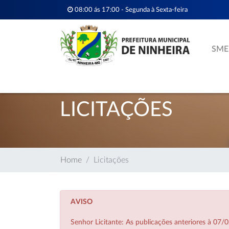
08:00 ás 17:00 - Segunda à Sexta-feira
SME
LICITAÇÕES
Home
Licitações
AVISO
Senhor Licitante: As publicações anteriores à 0