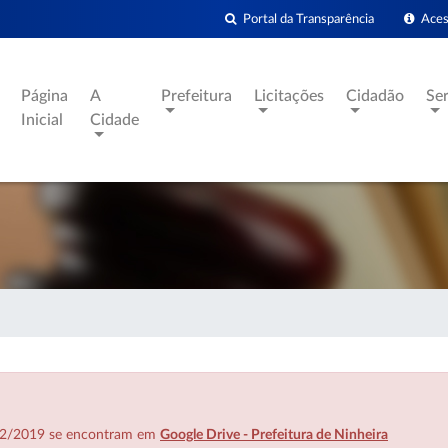
Portal da Transparência
Acess
Página
A
Prefeitura
Licitações
Cidadão
Se
Inicial
Cidade
7/02/2019 se encontram em
Google Drive - Prefeitura de Ninheira