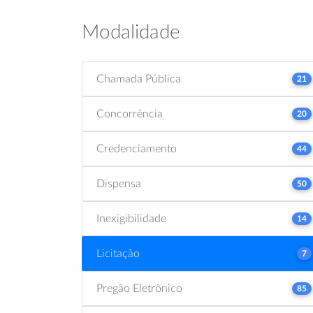
Modalidade
Chamada Pública
21
Concorrência
20
Credenciamento
44
Dispensa
50
Inexigibilidade
14
Licitação
7
Pregão Eletrônico
85