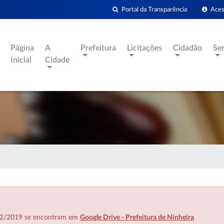
Portal da Transparência
Acess
Página
A
Prefeitura
Licitações
Cidadão
Se
Inicial
Cidade
7/02/2019 se encontram em
Google Drive - Prefeitura de Ninheira