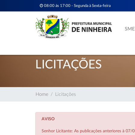
08:00 ás 17:00 - Segunda à Sexta-feira
SME
LICITAÇÕES
Home
Licitações
AVISO
Senhor Licitante: As publicações anteriores à 0