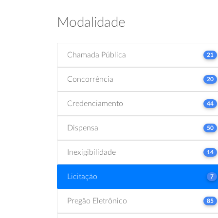
Modalidade
Chamada Pública
21
Concorrência
20
Credenciamento
44
Dispensa
50
Inexigibilidade
14
Licitação
7
Pregão Eletrônico
85