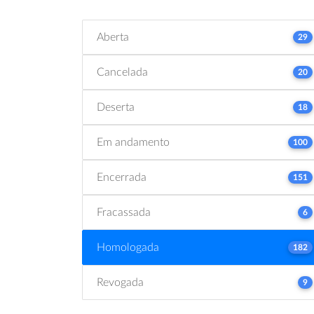
Aberta
29
Cancelada
20
Deserta
18
Em andamento
100
Encerrada
151
Fracassada
6
Homologada
182
Revogada
9