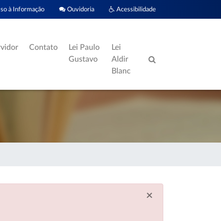
o à Informação
Ouvidoria
Acessibilidade
rvidor
Contato
Lei Paulo
Lei
Gustavo
Aldir
Blanc
×