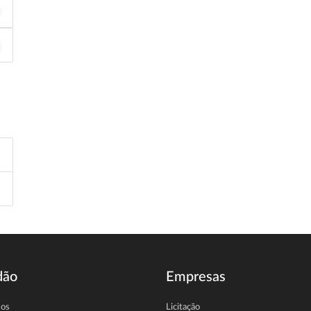
dão
Empresas
sos
Licitação