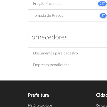
Pregão Presencial
247
Tomada de Preços
27
Fornecedores
Documentos para cadastro
Empresas penalizadas
Prefeitura
Cida
História da cidade
Concur