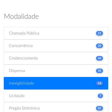
Modalidade
Chamada Pública
21
Concorrência
20
Credenciamento
44
Dispensa
50
Inexigibilidade
14
Licitação
7
Pregão Eletrônico
85