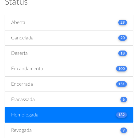
Status
Aberta
29
Cancelada
20
Deserta
18
Em andamento
100
Encerrada
151
Fracassada
6
Homologada
182
Revogada
9