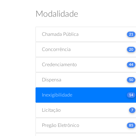
Modalidade
Chamada Pública
21
Concorrência
20
Credenciamento
44
Dispensa
50
Inexigibilidade
14
Licitação
7
Pregão Eletrônico
85