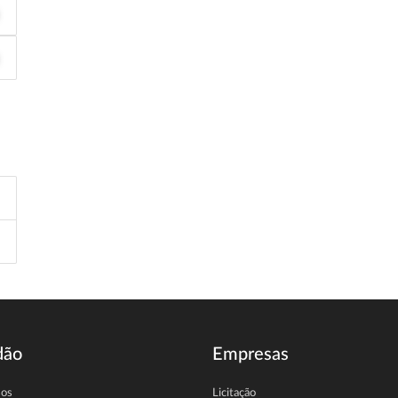
dão
Empresas
sos
Licitação