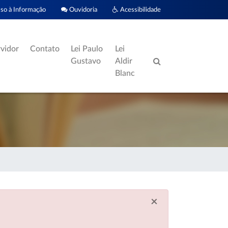
o à Informação
Ouvidoria
Acessibilidade
rvidor
Contato
Lei Paulo
Lei
Gustavo
Aldir
Blanc
×