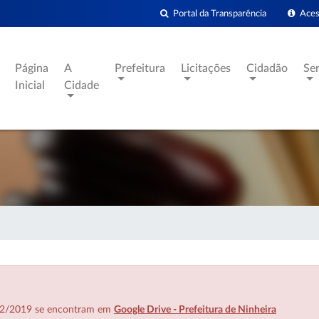
Portal da Transparência
Acess
Página
A
Prefeitura
Licitações
Cidadão
Se
Inicial
Cidade
7/02/2019 se encontram em
Google Drive - Prefeitura de Ninheira