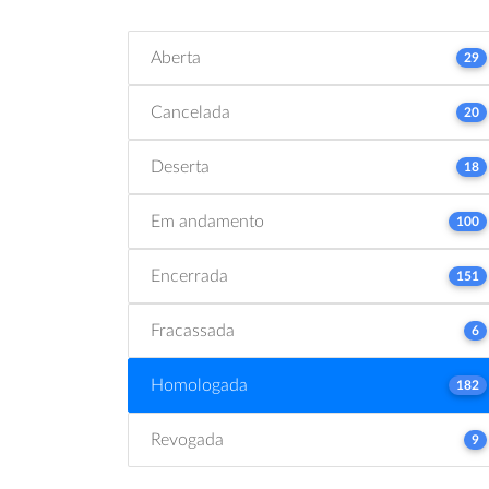
Aberta
29
Cancelada
20
Deserta
18
Em andamento
100
Encerrada
151
Fracassada
6
Homologada
182
Revogada
9