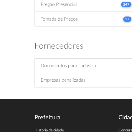
Pregão Presencial
247
Tomada de Preços
27
Fornecedores
Documentos para cadastro
Empresas penalizadas
Prefeitura
Cida
História da cidade
Concur