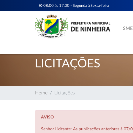
08:00 ás 17:00 - Segunda à Sexta-feira
SME
LICITAÇÕES
Home
Licitações
AVISO
Senhor Licitante: As publicações anteriores à 0