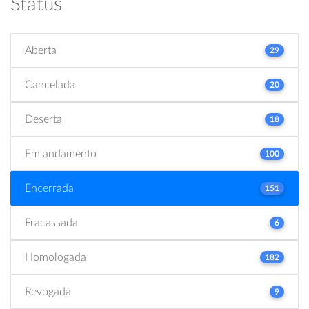
Status
Aberta
29
Cancelada
20
Deserta
18
Em andamento
100
Encerrada
151
Fracassada
6
Homologada
182
Revogada
9