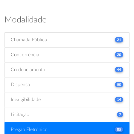
Modalidade
Chamada Pública
21
Concorrência
20
Credenciamento
44
Dispensa
50
Inexigibilidade
14
Licitação
7
Pregão Eletrônico
85