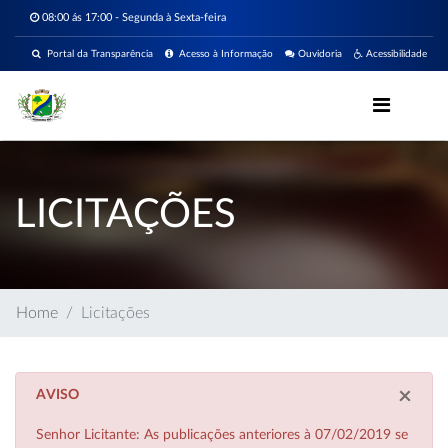
08:00 ás 17:00 - Segunda à Sexta-feira
Portal da Transparência
Acesso à Informação
Ouvidoria
Acessibilidade
LICITAÇÕES
Home
Licitações
×
AVISO
Senhor Licitante: As publicações anteriores à 07/02/2019 se