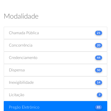
Modalidade
Chamada Pública
21
Concorrência
20
Credenciamento
44
Dispensa
50
Inexigibilidade
14
Licitação
7
Pregão Eletrônico
85