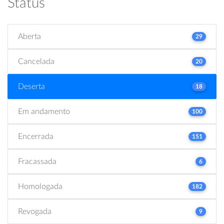
Status
Aberta
29
Cancelada
20
Deserta
18
Em andamento
100
Encerrada
151
Fracassada
6
Homologada
182
Revogada
9