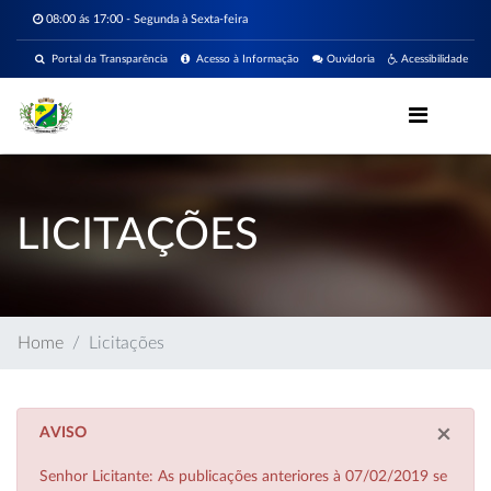
08:00 ás 17:00 - Segunda à Sexta-feira
Portal da Transparência
Acesso à Informação
Ouvidoria
Acessibilidade
LICITAÇÕES
Home
Licitações
×
AVISO
Senhor Licitante: As publicações anteriores à 07/02/2019 se