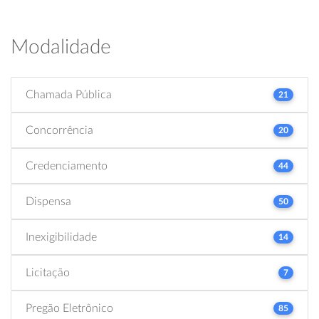
Modalidade
Chamada Pública
21
Concorrência
20
Credenciamento
44
Dispensa
50
Inexigibilidade
14
Licitação
7
Pregão Eletrônico
85