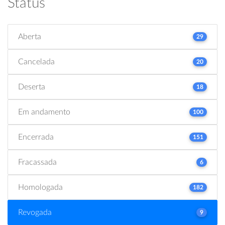
Status
Aberta
29
Cancelada
20
Deserta
18
Em andamento
100
Encerrada
151
Fracassada
6
Homologada
182
Revogada
9