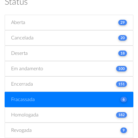
Status
Aberta
29
Cancelada
20
Deserta
18
Em andamento
100
Encerrada
151
Fracassada
6
Homologada
182
Revogada
9