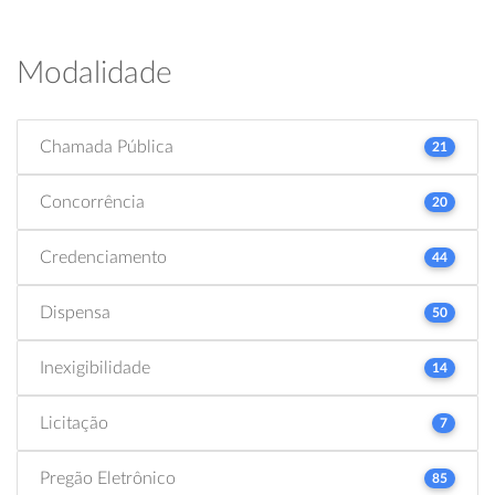
Modalidade
Chamada Pública
21
Concorrência
20
Credenciamento
44
Dispensa
50
Inexigibilidade
14
Licitação
7
Pregão Eletrônico
85