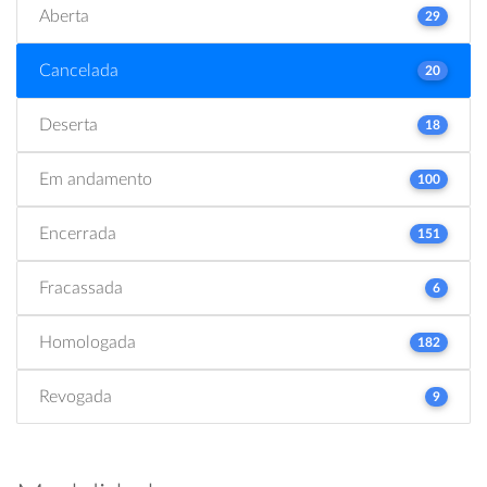
Aberta
29
Cancelada
20
Deserta
18
Em andamento
100
Encerrada
151
Fracassada
6
Homologada
182
Revogada
9