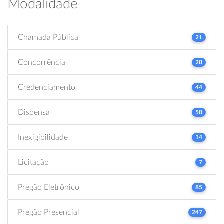
Modalidade
Chamada Pública
21
Concorrência
20
Credenciamento
44
Dispensa
50
Inexigibilidade
14
Licitação
7
Pregão Eletrônico
85
Pregão Presencial
247