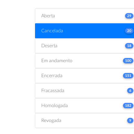
Aberta
29
Cancelada
20
Deserta
18
Em andamento
100
Encerrada
151
Fracassada
6
Homologada
182
Revogada
9