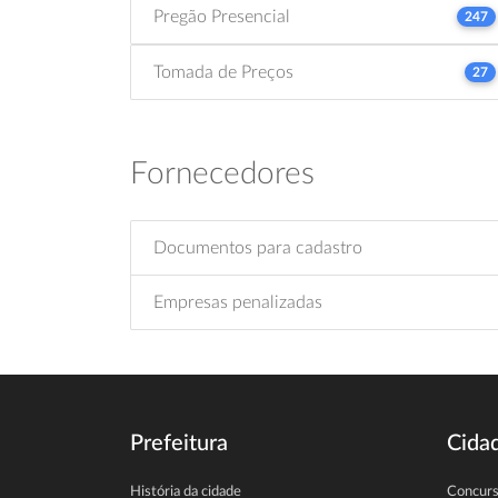
Pregão Presencial
247
Tomada de Preços
27
Fornecedores
Documentos para cadastro
Empresas penalizadas
Prefeitura
Cida
História da cidade
Concur