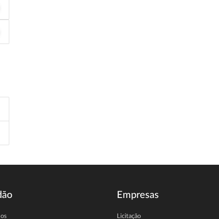
dão
Empresas
sos
Licitação