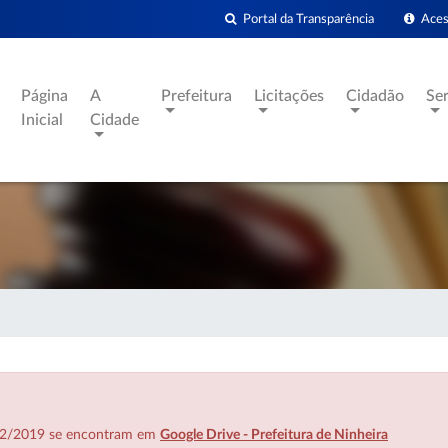
Portal da Transparência
Acess
Página
A
Prefeitura
Licitações
Cidadão
Se
Inicial
Cidade
7/02/2019 se encontram em
Google Drive - Prefeitura de Ninheira