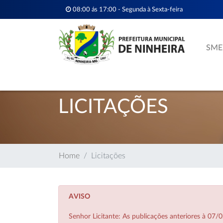
08:00 ás 17:00 - Segunda à Sexta-feira
SME
LICITAÇÕES
Home
Licitações
AVISO
Senhor Licitante: As publicações anteriores à 0