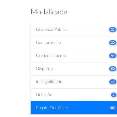
Modalidade
Chamada Pública
21
Concorrência
20
Credenciamento
44
Dispensa
50
Inexigibilidade
14
Licitação
7
Pregão Eletrônico
85