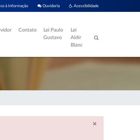
o à Informação
Ouvidoria
Acessibilidade
rvidor
Contato
Lei Paulo
Lei
Gustavo
Aldir
Blanc
×