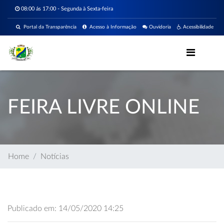
08:00 ás 17:00 - Segunda à Sexta-feira
Portal da Transparência
Acesso à Informação
Ouvidoria
Acessibilidade
FEIRA LIVRE ONLINE
Home
Notícias
Publicado em: 14/05/2020 14:25