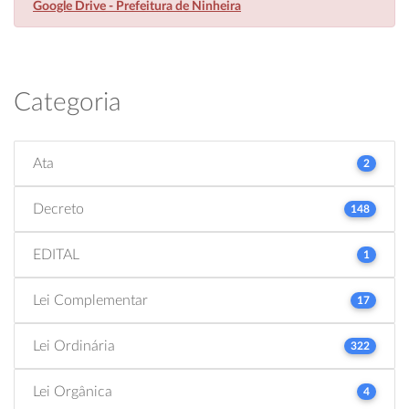
Google Drive - Prefeitura de Ninheira
Categoria
Ata
2
Decreto
148
EDITAL
1
Lei Complementar
17
Lei Ordinária
322
Lei Orgânica
4