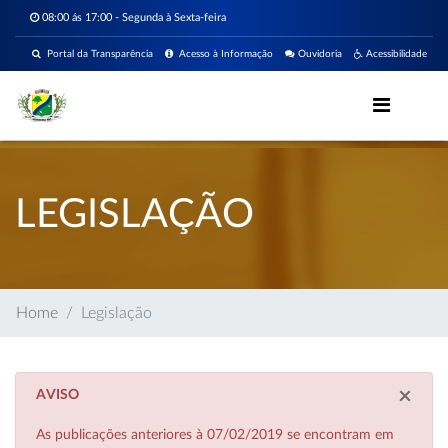
08:00 ás 17:00 - Segunda à Sexta-feira
Portal da Transparência
Acesso à Informação
Ouvidoria
Acessibilidade
LEGISLAÇÃO
Home
Legislação
×
AVISO
As publicações anteriores à 07/02/2019 se encontram em