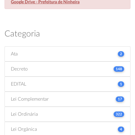
Google Drive - Prefeitura de Ninheira
Categoria
Ata
2
Decreto
148
EDITAL
1
Lei Complementar
17
Lei Ordinária
322
Lei Orgânica
4