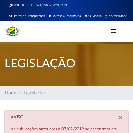
08:00 ás 17:00 - Segunda à Sexta-feira
Portal da Transparência
Acesso à Informação
Ouvidoria
Acessibilidade
LEGISLAÇÃO
Home
Legislação
×
AVISO
As publicações anteriores à 07/02/2019 se encontram em