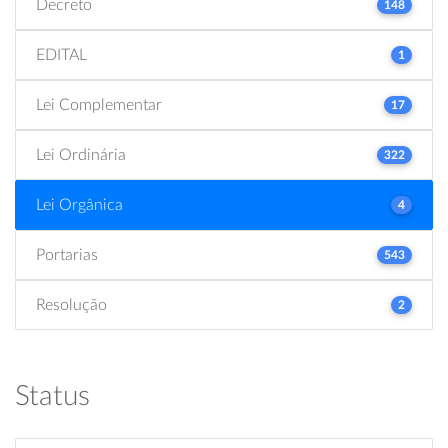
Decreto
148
EDITAL
1
Lei Complementar
17
Lei Ordinária
322
Lei Orgânica
4
Portarias
543
Resolução
2
Status