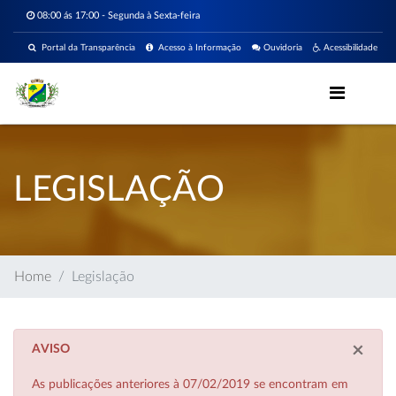
08:00 ás 17:00 - Segunda à Sexta-feira
Portal da Transparência
Acesso à Informação
Ouvidoria
Acessibilidade
LEGISLAÇÃO
Home
Legislação
×
AVISO
As publicações anteriores à 07/02/2019 se encontram em