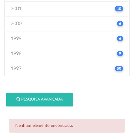
2001
10
2000
6
1999
6
1998
9
1997
50
PESQUISA AVANÇADA
Nenhum elemento encontrado.