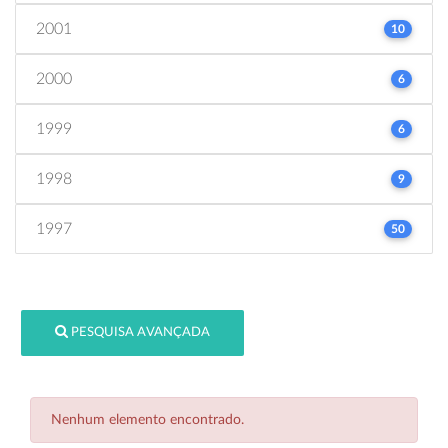
2001
10
2000
6
1999
6
1998
9
1997
50
PESQUISA AVANÇADA
Nenhum elemento encontrado.