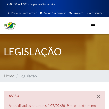
08:00 ás 17:00 - Segunda à Sexta-feira
Portal da Transparência
Acesso à Informação
Ouvidoria
Acessibilidade
LEGISLAÇÃO
Home
Legislação
×
AVISO
As publicações anteriores à 07/02/2019 se encontram em