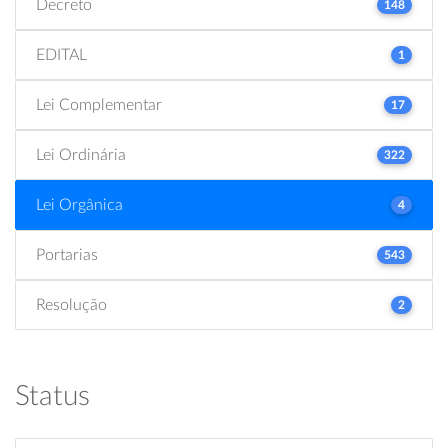
Decreto
148
EDITAL
1
Lei Complementar
17
Lei Ordinária
322
Lei Orgânica
4
Portarias
543
Resolução
2
Status