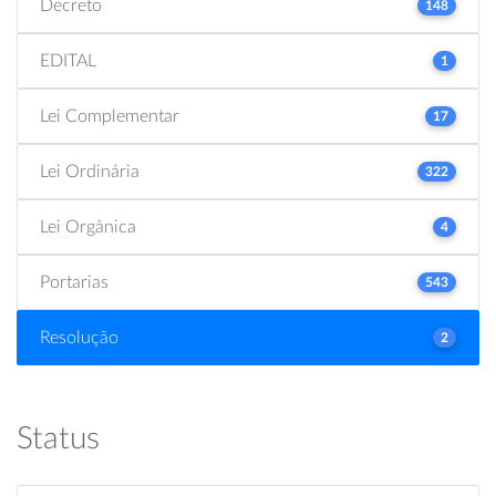
Decreto
148
EDITAL
1
Lei Complementar
17
Lei Ordinária
322
Lei Orgânica
4
Portarias
543
Resolução
2
Status