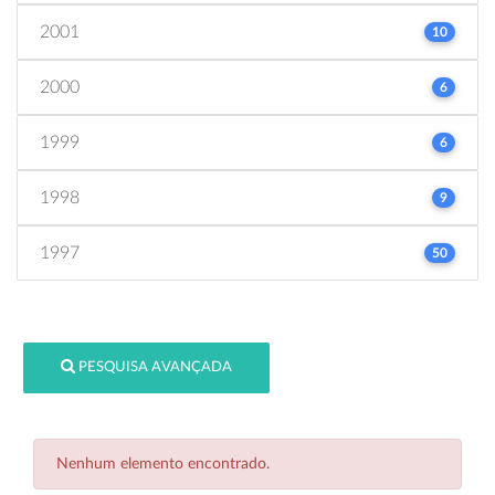
2001
10
2000
6
1999
6
1998
9
1997
50
PESQUISA AVANÇADA
Nenhum elemento encontrado.