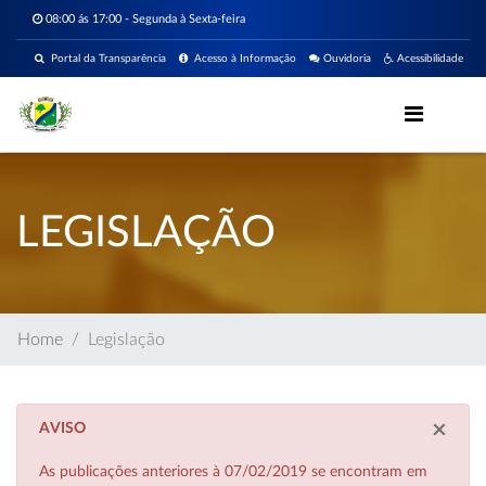
08:00 ás 17:00 - Segunda à Sexta-feira
Portal da Transparência
Acesso à Informação
Ouvidoria
Acessibilidade
LEGISLAÇÃO
Home
Legislação
×
AVISO
As publicações anteriores à 07/02/2019 se encontram em