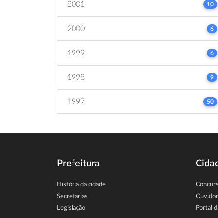
2001
10
2000
6
1999
6
1998
9
1997
50
Prefeitura
Cida
História da cidade
Concur
Secretarias
Ouvidor
Legislação
Portal d