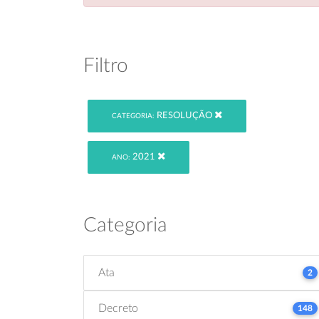
Filtro
RESOLUÇÃO
CATEGORIA:
2021
ANO:
Categoria
Ata
2
Decreto
148