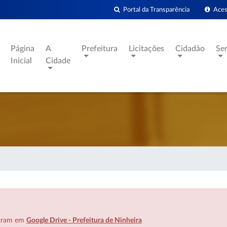
Portal da Transparência
Acess
Página
A
Prefeitura
Licitações
Cidadão
Se
Inicial
Cidade
ntram em
Google Drive - Prefeitura de Ninheira