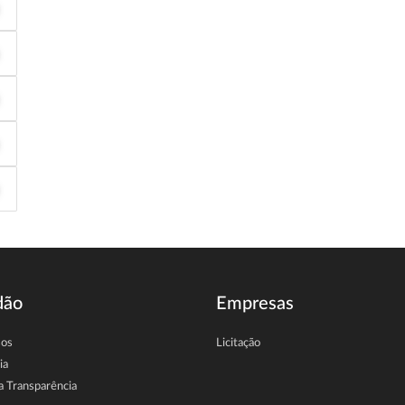
dão
Empresas
sos
Licitação
ia
a Transparência