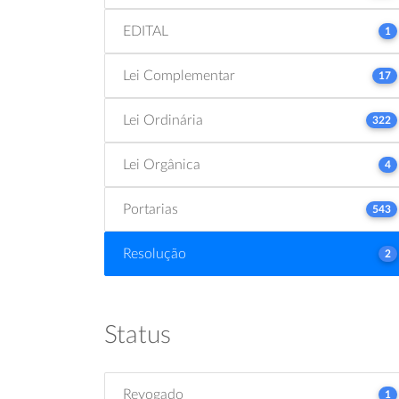
EDITAL
1
Lei Complementar
17
Lei Ordinária
322
Lei Orgânica
4
Portarias
543
Resolução
2
Status
Revogado
1