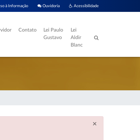
o à Informação
Ouvidoria
Acessibilidade
rvidor
Contato
Lei Paulo
Lei
Gustavo
Aldir
Blanc
×