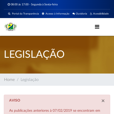
08:00 ás 17:00 - Segunda à Sexta-feira
Portal da Transparência
Acesso à Informação
Ouvidoria
Acessibilidade
LEGISLAÇÃO
Home
Legislação
×
AVISO
As publicações anteriores à 07/02/2019 se encontram em