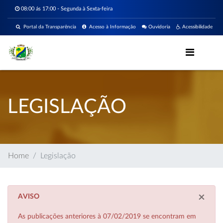
08:00 ás 17:00 - Segunda à Sexta-feira
Portal da Transparência
Acesso à Informação
Ouvidoria
Acessibilidade
LEGISLAÇÃO
Home
Legislação
×
AVISO
As publicações anteriores à 07/02/2019 se encontram em