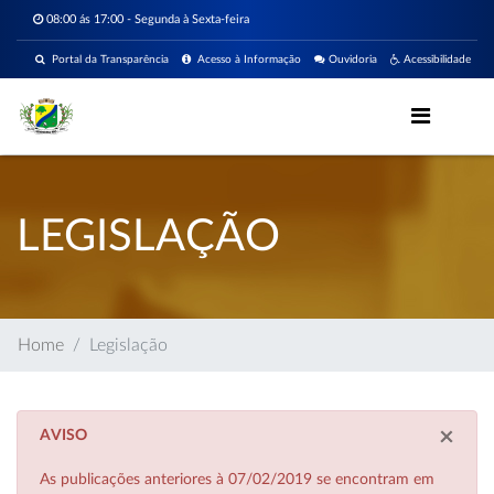
08:00 ás 17:00 - Segunda à Sexta-feira
Portal da Transparência
Acesso à Informação
Ouvidoria
Acessibilidade
LEGISLAÇÃO
Home
Legislação
×
AVISO
As publicações anteriores à 07/02/2019 se encontram em